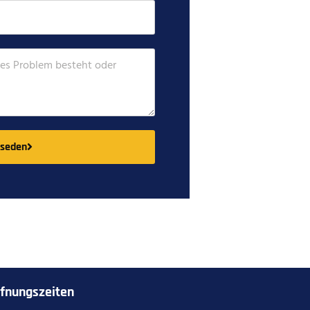
bseden
fnungszeiten