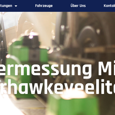
stungen
Fahrzeuge
Über Uns
Konta
ermessung M
rhawkeyeelit