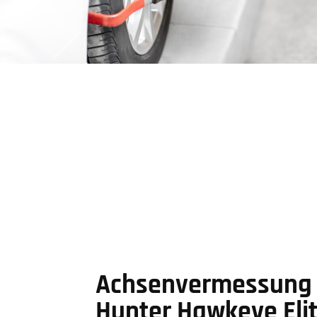
Achsenvermessung 
Hunter Hawkeye Eli