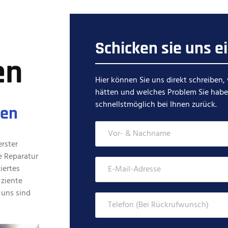
Schicken sie uns e
en
Hier können Sie uns direkt schreiben,
hätten und welches Problem Sie habe
schnellstmöglich bei Ihnen zurück.
hen
rster
e Reparatur
iertes
iziente
 uns sind