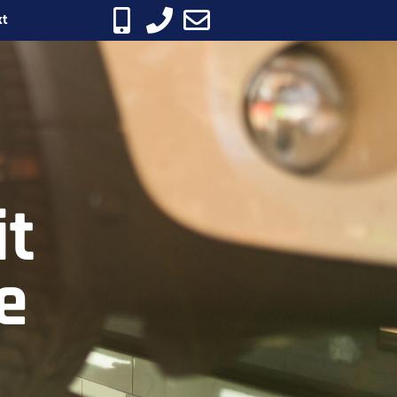
kt
it
e