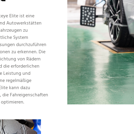
e Elite ist eine
und Autowerkstätten
Fahrzeugen zu
ttliche System
ssungen durchzuführen
onen zu erkennen. Die
srichtung von Rädern
 die erforderlichen
e Leistung und
ine regelmäßige
lite kann dazu
n, die Fahreigenschaften
 optimieren.